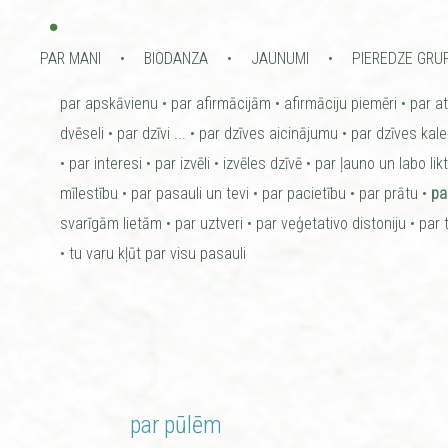
•
PAR MANI
BIODANZA
JAUNUMI
PIEREDZE GRU
par apskāvienu
par afirmācijām
afirmāciju piemēri
par a
dvēseli
par dzīvi ...
par dzīves aicinājumu
par dzīves kal
par interesi
par izvēli
izvēles dzīvē
par ļauno un labo lik
mīlestību
par pasauli un tevi
par pacietību
par prātu
pa
svarīgām lietām
par uztveri
par veģetativo distoniju
par 
tu varu kļūt par visu pasauli
par pūlēm