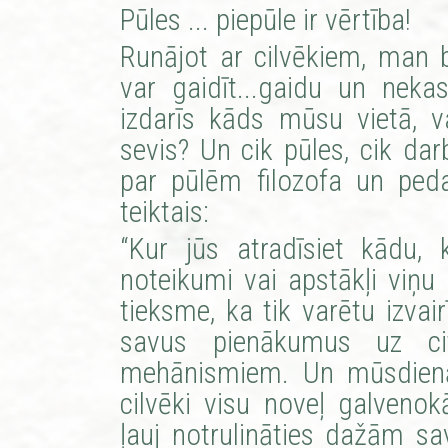
Pūles ... piepūle ir vērtība!
Runājot ar cilvēkiem, man bi
var gaidīt...gaidu un nek
izdarīs kāds mūsu vietā, v
sevis? Un cik pūles, cik da
par pūlēm filozofa un pe
teiktais:
“Kur jūs atradīsiet kādu, 
noteikumi vai apstākļi viņu 
tieksme, ka tik varētu izvai
savus pienākumus uz cit
mehānismiem. Un mūsdienās
cilvēki visu noveļ galveno
ļauj notrulināties dažām s