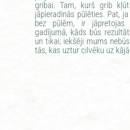
gribai. Tam, kurš grib kļūt
jāpieradinās pūlēties. Pat, 
bez pūlēm, ir jāpretojas
gadījumā, kāds būs rezultāt
un tikai; iekšēji mums nebū
tās, kas uztur cilvēku uz kāj