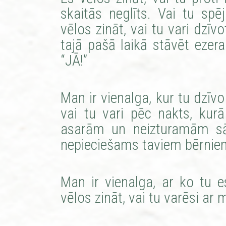
skaitās neglīts. Vai tu spē
vēlos zināt, vai tu vari dzīv
tajā pašā laikā stāvēt ezer
“JĀ!”
Man ir vienalga, kur tu dzīvo
vai tu vari pēc nakts, kurā
asarām un neizturamām sāp
nepieciešams taviem bērnie
Man ir vienalga, ar ko tu e
vēlos zināt, vai tu varēsi ar