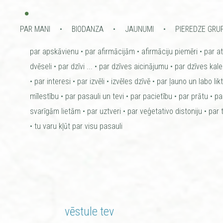
•
PAR MANI
BIODANZA
JAUNUMI
PIEREDZE GRU
par apskāvienu
par afirmācijām
afirmāciju piemēri
par a
dvēseli
par dzīvi ...
par dzīves aicinājumu
par dzīves kal
par interesi
par izvēli
izvēles dzīvē
par ļauno un labo lik
mīlestību
par pasauli un tevi
par pacietību
par prātu
pa
svarīgām lietām
par uztveri
par veģetativo distoniju
par 
tu varu kļūt par visu pasauli
vēstule tev