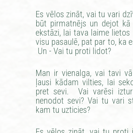
Es vēlos zināt, vai tu vari dz
būt pirmatnējs un dejot kā b
ekstāzi, lai tava laime lieto
visu pasaulē, pat par to, ka e
Un - Vai tu proti lidot?
Man ir vienalga, vai tavi vār
ļausi kādam vilties, lai sek
pret sevi. Vai varēsi izt
nenodot sevi? Vai tu vari st
kam tu uzticies?
Es vēlos zināt, vai tu proti