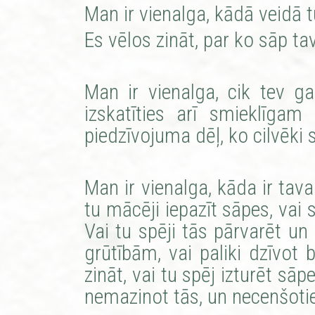
Man ir vienalga, kādā veidā tu
Es vēlos zināt, par ko sāp ta
Man ir vienalga, cik tev ga
izskatīties arī smieklīga
piedzīvojuma dēļ, ko cilvēki 
Man ir vienalga, kāda ir tav
tu mācēji iepazīt sāpes, vai 
Vai tu spēji tās pārvarēt un 
grūtībām, vai paliki dzīvot 
zināt, vai tu spēj izturēt sā
nemazinot tās, un necenšotie