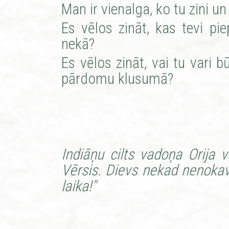
Man ir vienalga, ko tu zini un
Es vēlos zināt, kas tevi pie
nekā?
Es vēlos zināt, vai tu vari b
pārdomu klusumā?
Indiāņu cilts vadoņa Orija 
Vērsis. Dievs nekad nenokav
laika!"