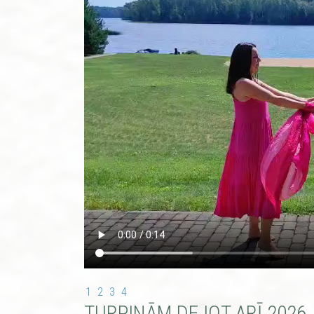
1
2
3
4
TURPINĀM DEJOT ARĪ 2026.