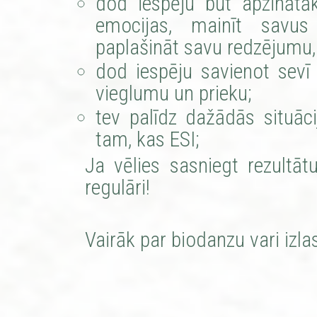
dod iespēju būt apzinātāk
emocijas, mainīt savus
paplašināt savu redzējumu, 
dod iespēju savienot sevī
vieglumu un prieku;
tev palīdz dažādās situāc
tam, kas ESI;
Ja vēlies sasniegt rezultāt
regulāri!
Vairāk par biodanzu vari izla