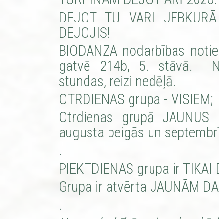
DEJOT TU VARI JEBKURĀ
DEJOJIS!
BIODANZA nodarbības notiek 
gatvē 214b, 5. stāvā.
N
stundas, reizi nedēļā.
OTRDIENAS grupa - VISIEM; 
Otrdienas grupā JAUNUS D
augusta beigās un septembrī
.
PIEKTDIENAS grupa ir TIKAI
Grupa ir atvērta JAUNĀM D
.