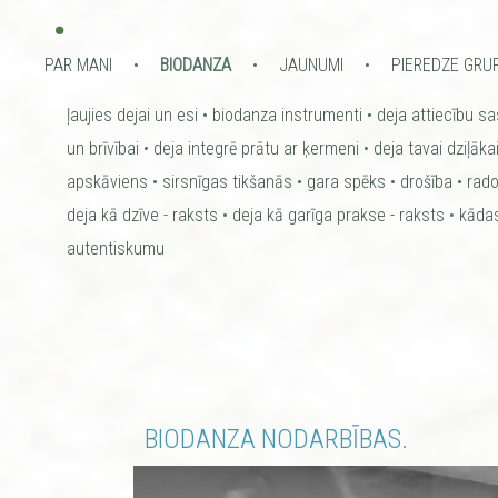
•
PAR MANI
BIODANZA
JAUNUMI
PIEREDZE GRU
ļaujies dejai un esi
biodanza instrumenti
deja attiecību s
un brīvībai
deja integrē prātu ar ķermeni
deja tavai dziļākai
apskāviens
sirsnīgas tikšanās
gara spēks
drošība
rad
deja kā dzīve - raksts
deja kā garīga prakse - raksts
kādas
autentiskumu
BIODANZA NODARBĪBAS.