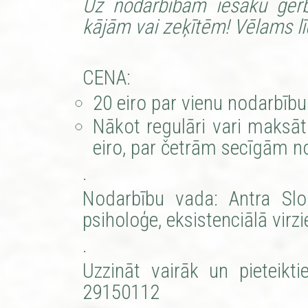
Uz nodarbībām iesaku ģērb
kājām vai zeķītēm! Vēlams lī
CENA:
20 eiro par vienu nodarbību
Nākot regulāri vari maksā
eiro, par četrām secīgām n
.
Nodarbību vada: Antra Slok
psiholoģe, eksistenciālā virz
.
Uzzināt vairāk un pieteikti
29150112